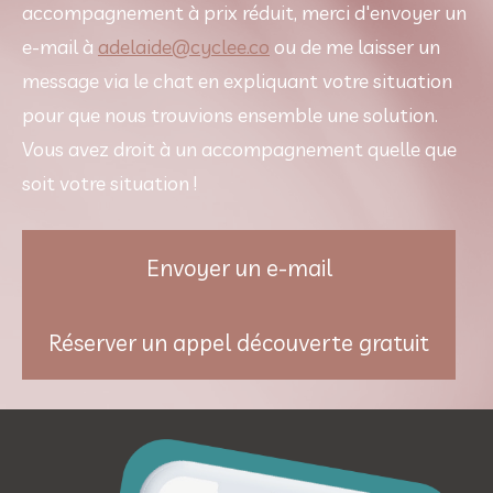
accompagnement à prix réduit, merci d'envoyer un 
e-mail à 
adelaide@cyclee.co
 ou de me laisser un 
message via le chat en expliquant votre situation 
pour que nous trouvions ensemble une solution. 
Vous avez droit à un accompagnement quelle que 
soit votre situation !
Envoyer un e-mail
Réserver un appel découverte gratuit